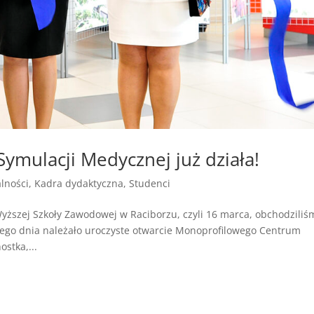
mulacji Medycznej już działa!
lności
,
Kadra dydaktyczna
,
Studenci
ższej Szkoły Zawodowej w Raciborzu, czyli 16 marca, obchodziliś
tego dnia należało uroczyste otwarcie Monoprofilowego Centrum
stka,...