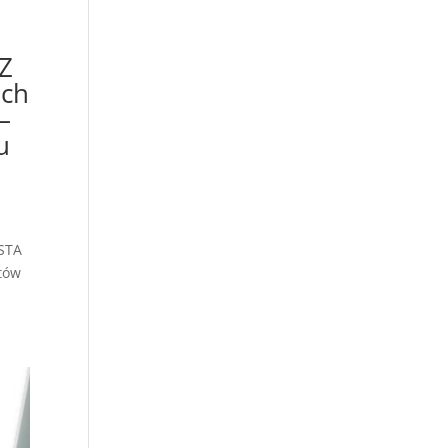
iZ
ach
–
u
ISTA
tów