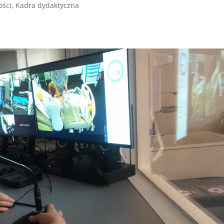
ości
,
Kadra dydaktyczna