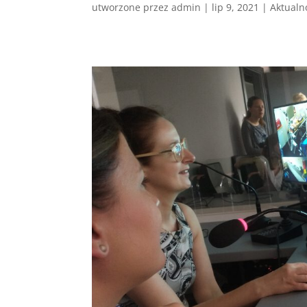
utworzone przez
admin
|
lip 9, 2021
|
Aktualn