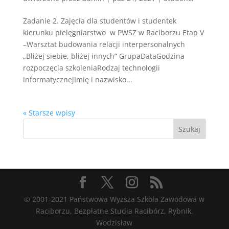
Zadanie 2. Zajęcia dla studentów i studentek
kierunku pielęgniarstwo w PWSZ w Raciborzu Etap V
–Warsztat budowania relacji interpersonalnych
„Bliżej siebie, bliżej innych” GrupaDataGodzina
rozpoczęcia szkoleniaRodzaj technologii
informatycznejImię i nazwisko...
« Starsze wpisy
© 2001-2021 Państwowa Wyższa Szkoła Zawodowa w
Raciborzu, Bezpłatne Studia Racibórz, Rybnik,
Wodzisław